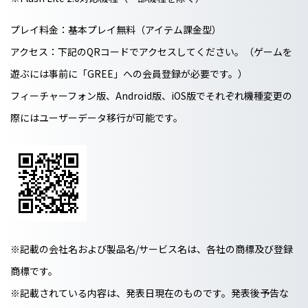
プレイ料金：基本プレイ無料（アイテム課金型）
アクセス：下記のQRコードでアクセスしてください。（ゲームを
遊ぶには事前に「GREE」への会員登録が必要です。）
フィーチャーフォン版、Android版、iOS版でそれぞれ機種変更の
際にはユーザーデータ移行が可能です。
※記載の会社名および製品名/サービス名は、各社の商標及び登録
商標です。
※記載されている内容は、発表日現在のものです。発表後予告な