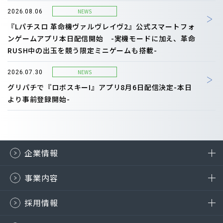
NEWS
2026.08.06
『Lパチスロ 革命機ヴァルヴレイヴ2』公式スマートフォ
ンゲームアプリ本日配信開始 -実機モードに加え、革命
RUSH中の出玉を競う限定ミニゲームも搭載-
NEWS
2026.07.30
グリパチで『ロボスキーI』アプリ8月6日配信決定-本日
より事前登録開始-
企業情報
事業内容
採用情報