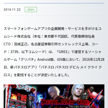
NEWS
2016.11.22
スマートフォンゲームアプリの企画開発・サービスを手がけるコ
ムシード株式会社（本社：東京都千代田区、代表取締役社長
CTO：羽成正己、名古屋証券取引所セントレックス上場、コー
ド：3739、以下コムシード）は、「GREE」で運営するソーシャ
ルゲーム「グリパチ」Android版、iOS版において、2016年11月28
日、新パチスロアプリ「パチスロ パチスロ デビル メイ クライ ク
ロス」を配信することが決定いたしました。