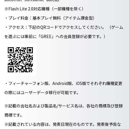
※Flash Lite 2.0対応機種（一部機種を除く）
・プレイ料金：基本プレイ無料（アイテム課金型）
・アクセス：下記のQRコードでアクセスしてください。 （ゲーム
を遊ぶには事前に「GREE」への会員登録が必要です。）
・フィーチャーフォン版、Android版、iOS版でそれぞれ機種変更
の際にはユーザーデータ移行が可能です。
※記載の会社名および製品名/サービス名は、各社の商標及び登録
商標です。
※記載されている内容は、発表日現在のものです。発表後予告な