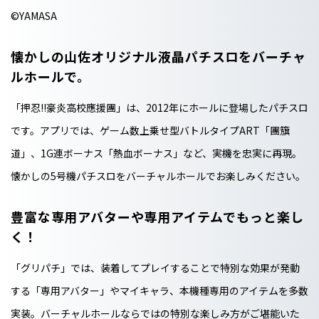
©YAMASA
懐かしの山佐オリジナル液晶パチスロをバーチャ
ルホールで。
「押忍!!豪炎高校應援團」は、2012年にホールに登場したパチスロ
です。アプリでは、ゲーム数上乗せ型バトルタイプART「團簱
道」、1G連ボーナス「熱血ボーナス」など、実機を忠実に再現。
懐かしの5号機パチスロをバーチャルホールでお楽しみください。
豊富な専用アバターや専用アイテムでもっと楽し
く！
「グリパチ」では、装着してプレイすることで特別な効果が発動
する「専用アバター」やマイキャラ、本機種専用のアイテムを多数
実装。バーチャルホールならではの特別な楽しみ方がご堪能いた