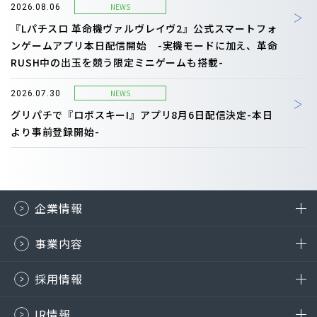
NEWS
2026.08.06
『Lパチスロ 革命機ヴァルヴレイヴ2』公式スマートフォ
ンゲームアプリ本日配信開始 -実機モードに加え、革命
RUSH中の出玉を競う限定ミニゲームも搭載-
NEWS
2026.07.30
グリパチで『ロボスキーI』アプリ8月6日配信決定-本日
より事前登録開始-
企業情報
事業内容
採用情報
IR情報