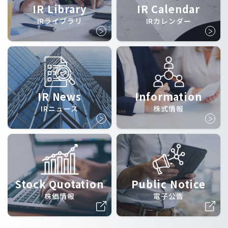
IR Library
IR Calendar
IRライブラリ
IRカレンダー
IR News
Information
IRニュース
株式情報
Stock Quotation
Public Notice
株価情報
電子公告