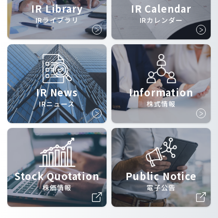
IR Library
IR Calendar
IRライブラリ
IRカレンダー
IR News
Information
IRニュース
株式情報
Stock Quotation
Public Notice
株価情報
電子公告