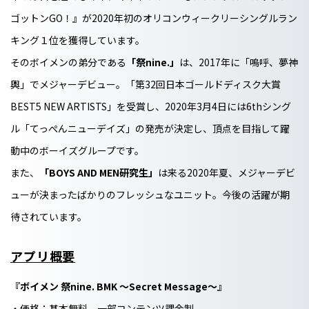
ゴットンGO！』が2020年初のオリコンウィークリーシングルラン
キング１位を獲得しています。
そのボイメンの弟分である
「祭nine.」
は、2017年に「嗚呼、夢神
輿」でメジャーデビュー。「第32回日本ゴールドディスク大賞
BEST5 NEW ARTISTS」を受賞し、2020年3月4日には6thシング
ル「てっぺんニューデイズ」の発売が決定し、頂点を目指して躍
動中のボーイズグループです。
また、
「BOYS AND MEN研究生」
は来る2020年夏、メジャーデビ
ューが決まったばかりのフレッシュなユニット。今後の活躍が期
待されています。
アプリ概要
『ボイメン 祭nine. BMK 〜Secret Message〜』
・価格：基本無料、一部コンテンツ課金制